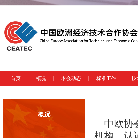
首页
概况
本会动态
标准工作
技
概况
中欧协
机构、认