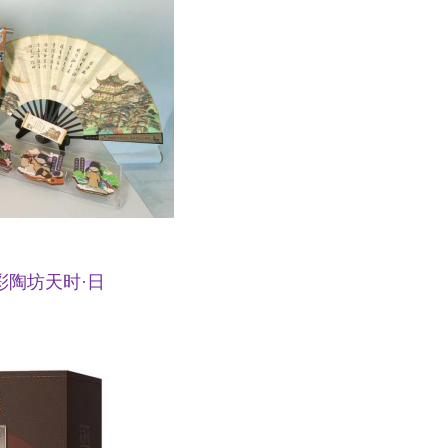
彩陶坊天时·日