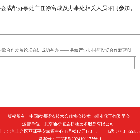
协会成都办事处主任徐富成
及办事处相关人员陪同参加。
中欧合作发展论坛在沪成功举办 —— 共绘产业协同与投资合作新蓝图
版权所有：中国欧洲经济技术合作协会技术与标准化工作委员会
运营单位：北京通标恒益标准技术服务有限公司
址：北京丰台区丽泽平安幸福中心-B号楼17层1701-2 电话：010-565333
备案号：
京ICP备2024101177号-1