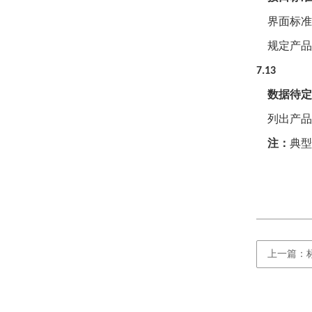
界面标准
规定产品
7.13
数据待定
列出产品
注：
典型
上一篇：