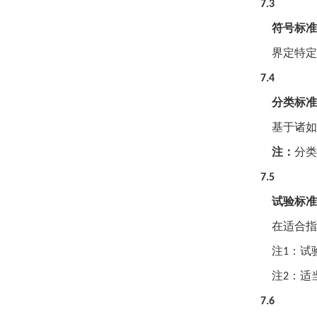
7.3
符号标准
界定特定
7.4
分类标准
基于诸如
注：
分类
7.5
试验标准
在适合指
注
：试
1
注
：适
2
7.6